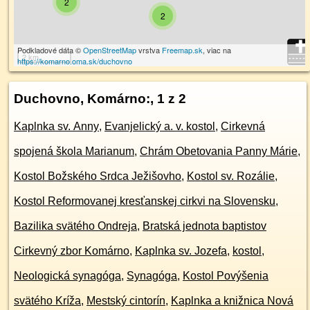
2
2
Podkladové dáta ©
OpenStreetMap
vrstva
Freemap.sk
, viac na
2 km
https://komarno.oma.sk/duchovno
Duchovno, Komárno:
, 1 z 2
Kaplnka sv. Anny
,
Evanjelický a. v. kostol
,
Cirkevná
spojená škola Marianum
,
Chrám Obetovania Panny Márie
,
Kostol Božského Srdca Ježišovho
,
Kostol sv. Rozálie
,
Kostol Reformovanej kresťanskej cirkvi na Slovensku
,
Bazilika svätého Ondreja
,
Bratská jednota baptistov
Cirkevný zbor Komárno
,
Kaplnka sv. Jozefa
,
kostol
,
Neologická synagóga
,
Synagóga
,
Kostol Povýšenia
svätého Kríža
,
Mestský cintorín
,
Kaplnka a knižnica Nová