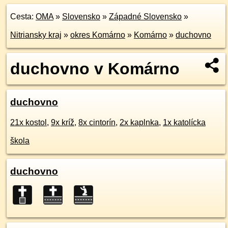
Cesta:
OMA
»
Slovensko
»
Západné Slovensko
»
Nitriansky kraj
»
okres Komárno
»
Komárno
»
duchovno
duchovno v Komárno
duchovno
21x kostol
,
9x kríž
,
8x cintorín
,
2x kaplnka
,
1x katolícka
škola
duchovno