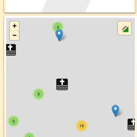
+
3
−
3
5
19