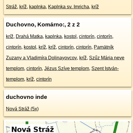
Stráž
,
kríž
,
kaplnka
,
Kaplnka sv. Imricha
,
kríž
Duchovno, Komárno:
, 2 z 2
kríž
,
Drahá Matka
,
kaplnka
,
kostol
,
cintorín
,
cintorín
,
cintorín
,
kostol
,
kríž
,
kríž
,
cintorín
,
cintorín
,
Pamätník
Zuzany a Vladimíra Dolinayovcov
,
kríž
,
Szűz Mária neve
templom
,
cintorín
,
Jézus Szíve templom
,
Szent István-
templom
,
kríž
,
cintorín
duchovno inde
Nová Stráž (5x)