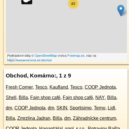
43
Podkladové dáta ©
OpenStreetMap
vrstva
Freemap.sk
, viac na
2 km
https://komarno.oma.sk/obchod
Obchod, Komárno:
, 1 z 9
Fresh Corner
,
Tesco
,
Kaufland
,
Tesco
,
COOP Jednota
,
Shell
,
Billa
,
Fajn shop café
,
Fajn shop café
,
NAY
,
Billa
,
dm
,
COOP Jednota
,
dm
,
SKIN
,
Sportisimo
,
Terno
,
Lidl
,
Billa
,
Zmrzlina Jadran
,
Billa
,
dm
,
Záhradnícke centrum
,
COOP Jednota
,
Hagard:Hal, spol. s r.o.
,
Potraviny Bašta
,