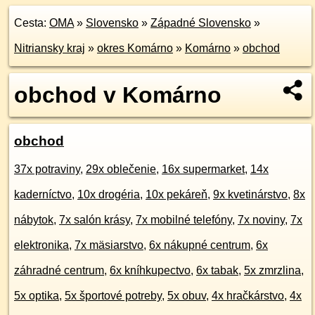
Cesta:
OMA
»
Slovensko
»
Západné Slovensko
»
Nitriansky kraj
»
okres Komárno
»
Komárno
»
obchod
obchod v Komárno
obchod
37x potraviny
,
29x oblečenie
,
16x supermarket
,
14x
kaderníctvo
,
10x drogéria
,
10x pekáreň
,
9x kvetinárstvo
,
8x
nábytok
,
7x salón krásy
,
7x mobilné telefóny
,
7x noviny
,
7x
elektronika
,
7x mäsiarstvo
,
6x nákupné centrum
,
6x
záhradné centrum
,
6x kníhkupectvo
,
6x tabak
,
5x zmrzlina
,
5x optika
,
5x športové potreby
,
5x obuv
,
4x hračkárstvo
,
4x