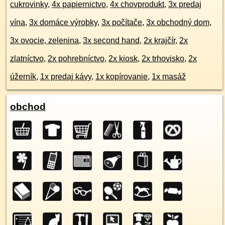
cukrovinky
,
4x papiernictvo
,
4x chovprodukt
,
3x predaj
vína
,
3x domáce výrobky
,
3x počítače
,
3x obchodný dom
,
3x ovocie, zelenina
,
3x second hand
,
2x krajčír
,
2x
zlatníctvo
,
2x pohrebníctvo
,
2x kiosk
,
2x trhovisko
,
2x
úžerník
,
1x predaj kávy
,
1x kopírovanie
,
1x masáž
obchod