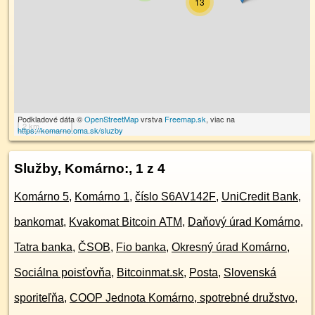
13
Podkladové dáta ©
OpenStreetMap
vrstva
Freemap.sk
, viac na
2 km
https://komarno.oma.sk/sluzby
Služby, Komárno:
, 1 z 4
Komárno 5
,
Komárno 1
,
číslo S6AV142F
,
UniCredit Bank
,
bankomat
,
Kvakomat Bitcoin ATM
,
Daňový úrad Komárno
,
Tatra banka
,
ČSOB
,
Fio banka
,
Okresný úrad Komárno
,
Sociálna poisťovňa
,
Bitcoinmat.sk
,
Posta
,
Slovenská
sporiteľňa
,
COOP Jednota Komárno, spotrebné družstvo
,