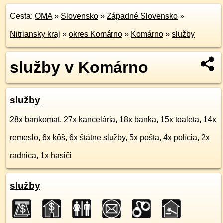
Cesta:
OMA
»
Slovensko
»
Západné Slovensko
»
Nitriansky kraj
»
okres Komárno
»
Komárno
»
služby
služby v Komárno
služby
28x bankomat
,
27x kancelária
,
18x banka
,
15x toaleta
,
14x
remeslo
,
6x kôš
,
6x štátne služby
,
5x pošta
,
4x polícia
,
2x
radnica
,
1x hasiči
služby