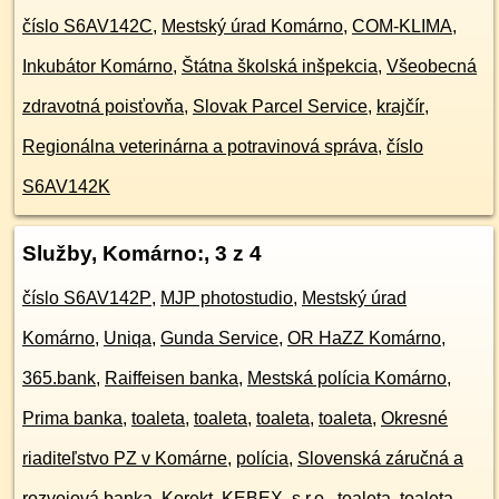
číslo S6AV142C
,
Mestský úrad Komárno
,
COM-KLIMA
,
Inkubátor Komárno
,
Štátna školská inšpekcia
,
Všeobecná
zdravotná poisťovňa
,
Slovak Parcel Service
,
krajčír
,
Regionálna veterinárna a potravinová správa
,
číslo
S6AV142K
Služby, Komárno:
, 3 z 4
číslo S6AV142P
,
MJP photostudio
,
Mestský úrad
Komárno
,
Uniqa
,
Gunda Service
,
OR HaZZ Komárno
,
365.bank
,
Raiffeisen banka
,
Mestská polícia Komárno
,
Prima banka
,
toaleta
,
toaleta
,
toaleta
,
toaleta
,
Okresné
riaditeľstvo PZ v Komárne
,
polícia
,
Slovenská záručná a
rozvojová banka
,
Korekt
,
KEBEX, s.r.o.
,
toaleta
,
toaleta
,