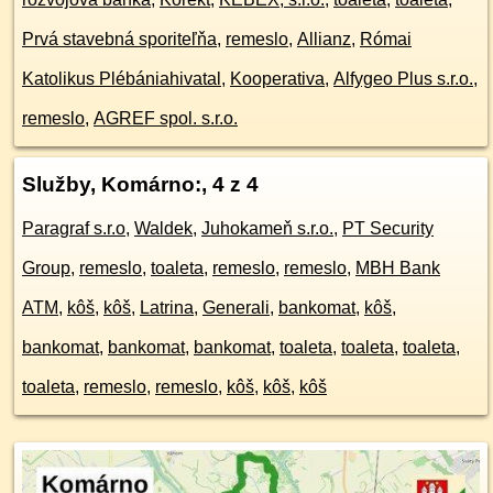
Prvá stavebná sporiteľňa
,
remeslo
,
Allianz
,
Római
Katolikus Plébániahivatal
,
Kooperativa
,
Alfygeo Plus s.r.o.
,
remeslo
,
AGREF spol. s.r.o.
Služby, Komárno:
, 4 z 4
Paragraf s.r.o
,
Waldek
,
Juhokameň s.r.o.
,
PT Security
Group
,
remeslo
,
toaleta
,
remeslo
,
remeslo
,
MBH Bank
ATM
,
kôš
,
kôš
,
Latrina
,
Generali
,
bankomat
,
kôš
,
bankomat
,
bankomat
,
bankomat
,
toaleta
,
toaleta
,
toaleta
,
toaleta
,
remeslo
,
remeslo
,
kôš
,
kôš
,
kôš