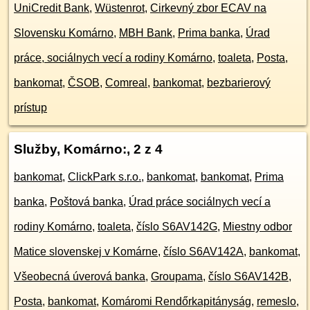
UniCredit Bank
,
Wüstenrot
,
Cirkevný zbor ECAV na
Slovensku Komárno
,
MBH Bank
,
Prima banka
,
Úrad
práce, sociálnych vecí a rodiny Komárno
,
toaleta
,
Posta
,
bankomat
,
ČSOB
,
Comreal
,
bankomat
,
bezbarierový
prístup
Služby, Komárno:
, 2 z 4
bankomat
,
ClickPark s.r.o.
,
bankomat
,
bankomat
,
Prima
banka
,
Poštová banka
,
Úrad práce sociálnych vecí a
rodiny Komárno
,
toaleta
,
číslo S6AV142G
,
Miestny odbor
Matice slovenskej v Komárne
,
číslo S6AV142A
,
bankomat
,
Všeobecná úverová banka
,
Groupama
,
číslo S6AV142B
,
Posta
,
bankomat
,
Komáromi Rendőrkapitányság
,
remeslo
,