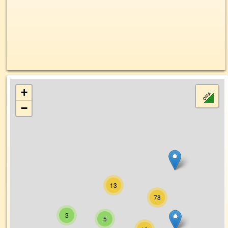
+
−
13
78
3
5