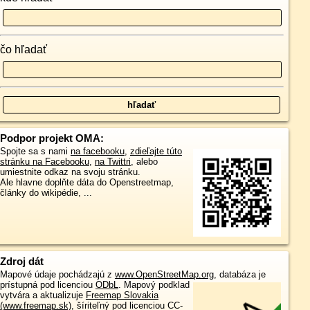
čo hľadať
Podpor projekt OMA:
Spojte sa s nami
na facebooku
,
zdieľajte túto
stránku na Facebooku
,
na Twittri
, alebo
umiestnite odkaz na svoju stránku.
Ale hlavne doplňte dáta do Openstreetmap,
články do wikipédie, ...
Zdroj dát
Mapové údaje pochádzajú z
www.OpenStreetMap.org
, databáza je
prístupná pod licenciou
ODbL
.
Mapový podklad
vytvára a aktualizuje
Freemap Slovakia
(www.freemap.sk)
, šíriteľný pod licenciou CC-