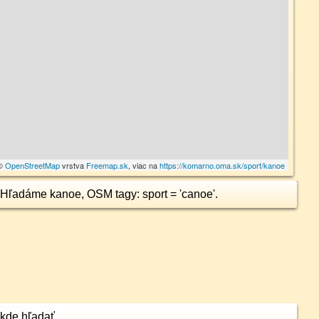
 ©
OpenStreetMap
vrstva
Freemap.sk
, viac na
https://komarno.oma.sk/sport/kanoe
Hľadáme kanoe, OSM tagy: sport = 'canoe'.
kde hľadať