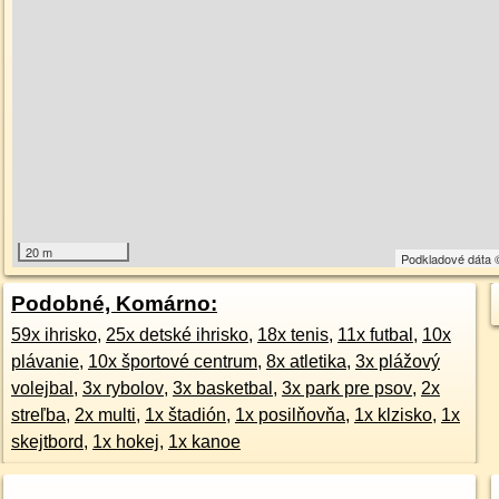
20 m
Podkladové dáta
Podobné, Komárno:
59x ihrisko
,
25x detské ihrisko
,
18x tenis
,
11x futbal
,
10x
plávanie
,
10x športové centrum
,
8x atletika
,
3x plážový
volejbal
,
3x rybolov
,
3x basketbal
,
3x park pre psov
,
2x
streľba
,
2x multi
,
1x štadión
,
1x posilňovňa
,
1x klzisko
,
1x
skejtbord
,
1x hokej
,
1x kanoe