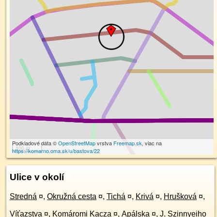
Podkladové dáta ©
OpenStreetMap
vrstva
Freemap.sk
, viac na
100 m
https://komarno.oma.sk/u/bastova/22
Ulice v okolí
Stredná
¤
,
Okružná cesta
¤
,
Tichá
¤
,
Krivá
¤
,
Hrušková
¤
,
Víťazstva
¤
,
Komáromi Kacza
¤
,
Apálska
¤
,
J. Szinnyeiho