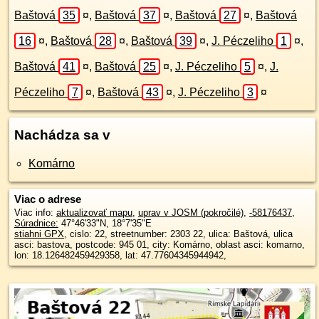
Baštová
35
¤
,
Baštová
37
¤
,
Baštová
27
¤
,
Baštová
16
¤
,
Baštová
28
¤
,
Baštová
39
¤
,
J. Péczeliho
1
¤
,
Baštová
41
¤
,
Baštová
25
¤
,
J. Péczeliho
5
¤
,
J.
Péczeliho
7
¤
,
Baštová
43
¤
,
J. Péczeliho
3
¤
Nachádza sa v
Komárno
Viac o adrese
Viac info:
aktualizovať mapu
,
uprav v JOSM (pokročilé)
,
-58176437
,
Súradnice:
47°46'33"N
,
18°7'35"E
stiahni GPX
, cislo: 22, streetnumber: 2303 22, ulica: Baštová, ulica
asci: bastova, postcode: 945 01, city: Komárno, oblast asci: komarno,
lon: 18.126482459429358, lat: 47.77604345944942,