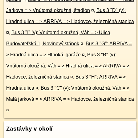
Jarkova = > Vnútorná okružná, štadión
¤
,
Bus 3 "D" (v):
Hradná ulica = > ARRIVA = > Hadovce, železničná stanica
¤
,
Bus 3 "I" (v): Vnútorná okružná, Váh = > Ulica
Budovateľská 1, Novinový stánok
¤
,
Bus 3 "G": ARRIVA =
> Hradná ulica = > Hlboká, garáže
¤
,
Bus 3 "B" (v):
Vnútorná okružná, Váh = > Hradná ulica = > ARRIVA = >
Hadovce, železničná stanica
¤
,
Bus 3 "H": ARRIVA = >
Hradná ulica
¤
,
Bus 3 "C" (v): Vnútorná okružná, Váh = >
Malá jarková = > ARRIVA = > Hadovce, železničná stanica
¤
Zastávky v okolí