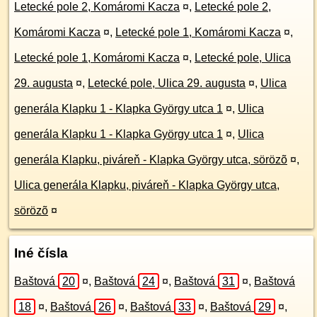
Letecké pole 2, Komáromi Kacza
¤
,
Letecké pole 2,
Komáromi Kacza
¤
,
Letecké pole 1, Komáromi Kacza
¤
,
Letecké pole 1, Komáromi Kacza
¤
,
Letecké pole, Ulica
29. augusta
¤
,
Letecké pole, Ulica 29. augusta
¤
,
Ulica
generála Klapku 1 - Klapka György utca 1
¤
,
Ulica
generála Klapku 1 - Klapka György utca 1
¤
,
Ulica
generála Klapku, piváreň - Klapka György utca, sörözõ
¤
,
Ulica generála Klapku, piváreň - Klapka György utca,
sörözõ
¤
Iné čísla
Baštová
20
¤
,
Baštová
24
¤
,
Baštová
31
¤
,
Baštová
18
¤
,
Baštová
26
¤
,
Baštová
33
¤
,
Baštová
29
¤
,