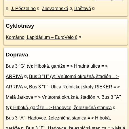
¤
,
J. Péczeliho
¤
,
Zlievarenská
¤
,
Baštová
¤
Cyklotrasy
Komárno, Lapidárium – EuroVelo 6
¤
Doprava
Bus 3 "G" (v): Hlboká, garáže = > Hradná ulica = >
ARRIVA
¤
,
Bus 3 "H" (v): Vnútorná okružná, štadión = >
ARRIVA
¤
,
Bus 3 "F": Ulica Rolníckej školy RIEKER = >
Malá Jarkova = > Vnútorná okružná, štadión
¤
,
Bus 3 "A"
(v): Hlboká, garáže = > Hadovce, železničná stanica
¤
,
Bus 3 "A": Hadovce, železničná stanica = > Hlboká,
garáže
¤
,
Bus 3 "E": Hadovce, železničná stanica = > Malá