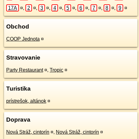
17A
¤
,
2
¤
,
3
¤
,
4
¤
,
5
¤
,
6
¤
,
7
¤
,
8
¤
,
9
¤
Obchod
COOP Jednota
¤
Stravovanie
Party Restaurant
¤
,
Tropic
¤
Turistika
prístrešok, altánok
¤
Doprava
Nová Stráž, cintorín
¤
,
Nová Stráž, cintorín
¤