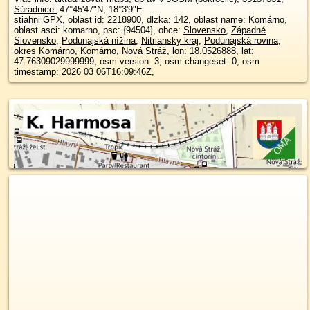
Súradnice:
47°45'47"N
,
18°3'9"E
stiahni GPX
, oblast id: 2218900, dlzka: 142, oblast name: Komárno,
oblast asci: komarno, psc: {94504}, obce:
Slovensko
,
Západné
Slovensko
,
Podunajská nížina
,
Nitriansky kraj
,
Podunajská rovina
,
okres Komárno
,
Komárno
,
Nová Stráž
, lon: 18.0526888, lat:
47.76309029999999, osm version: 3, osm changeset: 0, osm
timestamp: 2026 03 06T16:09:46Z,