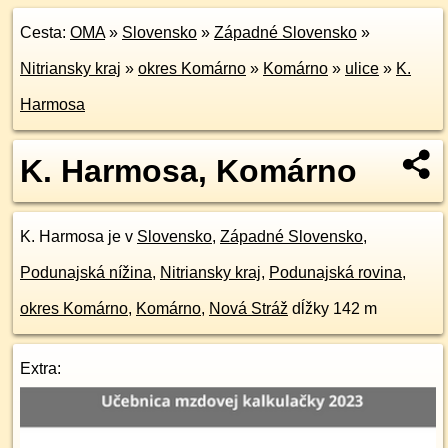
Cesta:
OMA
»
Slovensko
»
Západné Slovensko
»
Nitriansky kraj
»
okres Komárno
»
Komárno
»
ulice
»
K.
Harmosa
K. Harmosa, Komárno
K. Harmosa je v
Slovensko
,
Západné Slovensko
,
Podunajská nížina
,
Nitriansky kraj
,
Podunajská rovina
,
okres Komárno
,
Komárno
,
Nová Stráž
dĺžky 142 m
Extra: