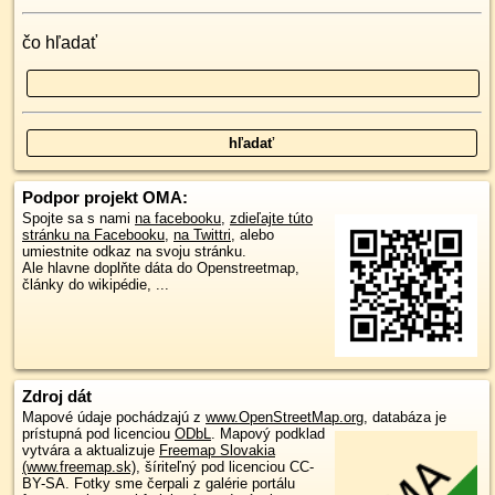
čo hľadať
Podpor projekt OMA:
Spojte sa s nami
na facebooku
,
zdieľajte túto
stránku na Facebooku
,
na Twittri
, alebo
umiestnite odkaz na svoju stránku.
Ale hlavne doplňte dáta do Openstreetmap,
články do wikipédie, ...
Zdroj dát
Mapové údaje pochádzajú z
www.OpenStreetMap.org
, databáza je
prístupná pod licenciou
ODbL
.
Mapový podklad
vytvára a aktualizuje
Freemap Slovakia
(www.freemap.sk)
, šíriteľný pod licenciou CC-
BY-SA. Fotky sme čerpali z galérie portálu