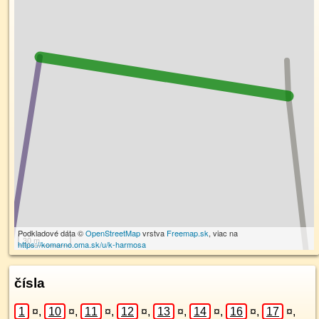
Podkladové dáta ©
OpenStreetMap
vrstva
Freemap.sk
, viac na
30 m
https://komarno.oma.sk/u/k-harmosa
čísla
1
¤
,
10
¤
,
11
¤
,
12
¤
,
13
¤
,
14
¤
,
16
¤
,
17
¤
,