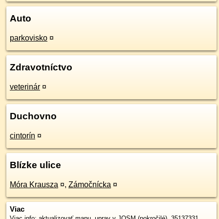
Auto
parkovisko
¤
Zdravotníctvo
veterinár
¤
Duchovno
cintorín
¤
Blízke ulice
Móra Krausza
¤
,
Zámočnícka
¤
Viac
Viac info:
aktualizovať mapu
,
uprav v JOSM (pokročilé)
,
35137331
,