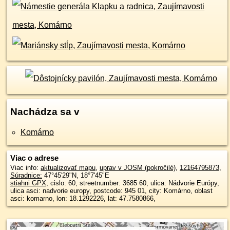
Nachádza sa v
Komárno
Viac o adrese
Viac info:
aktualizovať mapu
,
uprav v JOSM (pokročilé)
,
12164795873
,
Súradnice:
47°45'29"N
,
18°7'45"E
stiahni GPX
, cislo: 60, streetnumber: 3685 60, ulica: Nádvorie Európy,
ulica asci: nadvorie europy, postcode: 945 01, city: Komárno, oblast
asci: komarno, lon: 18.1292226, lat: 47.7580866,