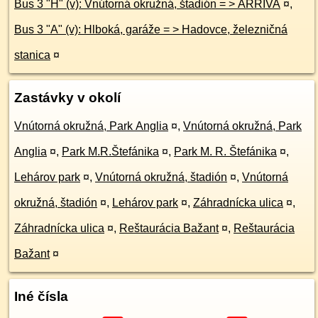
Bus 3 "H" (v): Vnútorná okružná, štadión = > ARRIVA
¤
,
Bus 3 "A" (v): Hlboká, garáže = > Hadovce, železničná
stanica
¤
Zastávky v okolí
Vnútorná okružná, Park Anglia
¤
,
Vnútorná okružná, Park
Anglia
¤
,
Park M.R.Štefánika
¤
,
Park M. R. Štefánika
¤
,
Lehárov park
¤
,
Vnútorná okružná, štadión
¤
,
Vnútorná
okružná, štadión
¤
,
Lehárov park
¤
,
Záhradnícka ulica
¤
,
Záhradnícka ulica
¤
,
Reštaurácia Bažant
¤
,
Reštaurácia
Bažant
¤
Iné čísla