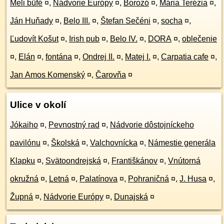
Meli büfé
¤
,
Nádvorie Európy
¤
,
Borozó
¤
,
Mária Terézia
¤
,
Ján Huňady
¤
,
Belo III.
¤
,
Štefan Sečéni
¤
,
socha
¤
,
Ľudovít Košut
¤
,
Irish pub
¤
,
Belo IV.
¤
,
DORA
¤
,
oblečenie
¤
,
Elán
¤
,
fontána
¤
,
Ondrej II.
¤
,
Matej I.
¤
,
Carpatia cafe
¤
,
Jan Amos Komenský
¤
,
Čarovňa
¤
Ulice v okolí
Jókaiho
¤
,
Pevnostný rad
¤
,
Nádvorie dôstojníckeho
pavilónu
¤
,
Školská
¤
,
Valchovnícka
¤
,
Námestie generála
Klapku
¤
,
Svätoondrejská
¤
,
Františkánov
¤
,
Vnútorná
okružná
¤
,
Letná
¤
,
Palatínova
¤
,
Pohraničná
¤
,
J. Husa
¤
,
Župná
¤
,
Nádvorie Európy
¤
,
Dunajská
¤