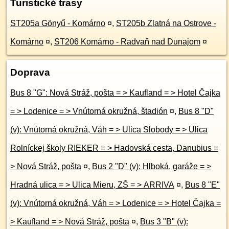
Turistické trasy
ST205a Gönyű - Komárno
¤
,
ST205b Zlatná na Ostrove -
Komárno
¤
,
ST206 Komárno - Radvaň nad Dunajom
¤
Doprava
Bus 8 "G": Nová Stráž, pošta = > Kaufland = > Hotel Čajka
= > Lodenice = > Vnútorná okružná, štadión
¤
,
Bus 8 "D"
(v): Vnútorná okružná, Váh = > Ulica Slobody = > Ulica
Rolníckej školy RIEKER = > Hadovská cesta, Danubius =
> Nová Stráž, pošta
¤
,
Bus 2 "D" (v): Hlboká, garáže = >
Hradná ulica = > Ulica Mieru, ZŠ = > ARRIVA
¤
,
Bus 8 "E"
(v): Vnútorná okružná, Váh = > Lodenice = > Hotel Čajka =
> Kaufland = > Nová Stráž, pošta
¤
,
Bus 3 "B" (v):