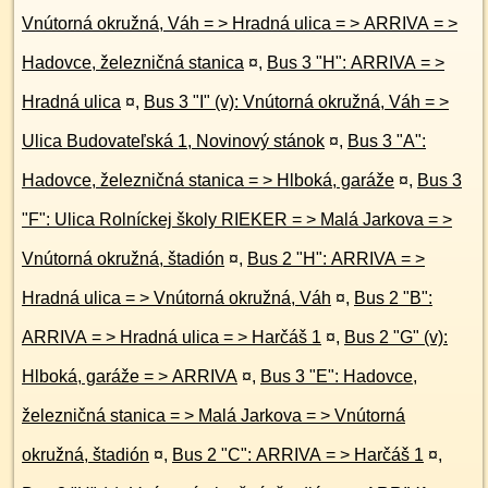
Vnútorná okružná, Váh = > Hradná ulica = > ARRIVA = >
Hadovce, železničná stanica
¤
,
Bus 3 "H": ARRIVA = >
Hradná ulica
¤
,
Bus 3 "I" (v): Vnútorná okružná, Váh = >
Ulica Budovateľská 1, Novinový stánok
¤
,
Bus 3 "A":
Hadovce, železničná stanica = > Hlboká, garáže
¤
,
Bus 3
"F": Ulica Rolníckej školy RIEKER = > Malá Jarkova = >
Vnútorná okružná, štadión
¤
,
Bus 2 "H": ARRIVA = >
Hradná ulica = > Vnútorná okružná, Váh
¤
,
Bus 2 "B":
ARRIVA = > Hradná ulica = > Harčáš 1
¤
,
Bus 2 "G" (v):
Hlboká, garáže = > ARRIVA
¤
,
Bus 3 "E": Hadovce,
železničná stanica = > Malá Jarkova = > Vnútorná
okružná, štadión
¤
,
Bus 2 "C": ARRIVA = > Harčáš 1
¤
,