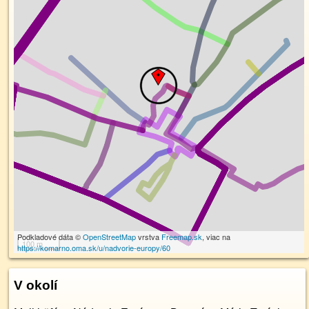
Podkladové dáta ©
OpenStreetMap
vrstva
Freemap.sk
, viac na
100 m
https://komarno.oma.sk/u/nadvorie-europy/60
V okolí