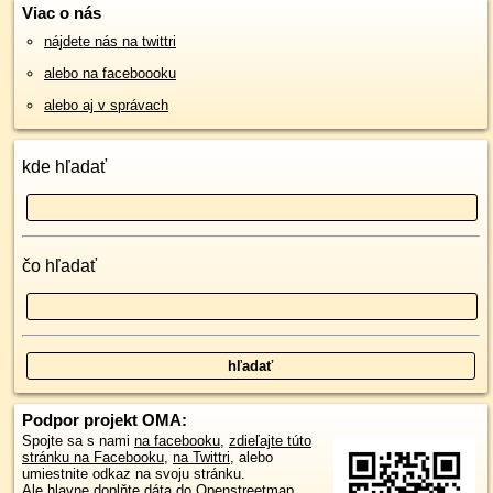
Viac o nás
nájdete nás na twittri
alebo na faceboooku
alebo aj v správach
kde hľadať
čo hľadať
Podpor projekt OMA:
Spojte sa s nami
na facebooku
,
zdieľajte túto
stránku na Facebooku
,
na Twittri
, alebo
umiestnite odkaz na svoju stránku.
Ale hlavne doplňte dáta do Openstreetmap,