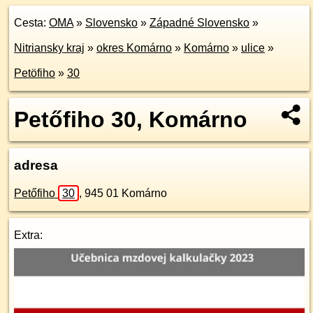
Cesta:
OMA
»
Slovensko
»
Západné Slovensko
»
Nitriansky kraj
»
okres Komárno
»
Komárno
»
ulice
»
Petöfiho
»
30
Petőfiho 30, Komárno
adresa
Petőfiho
30
,
945 01
Komárno
Extra: