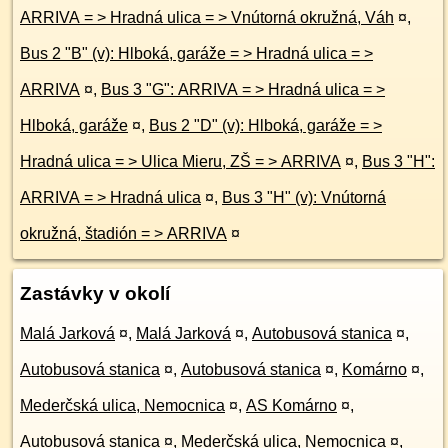
ARRIVA = > Hradná ulica = > Vnútorná okružná, Váh
¤
,
Bus 2 "B" (v): Hlboká, garáže = > Hradná ulica = >
ARRIVA
¤
,
Bus 3 "G": ARRIVA = > Hradná ulica = >
Hlboká, garáže
¤
,
Bus 2 "D" (v): Hlboká, garáže = >
Hradná ulica = > Ulica Mieru, ZŠ = > ARRIVA
¤
,
Bus 3 "H":
ARRIVA = > Hradná ulica
¤
,
Bus 3 "H" (v): Vnútorná
okružná, štadión = > ARRIVA
¤
Zastávky v okolí
Malá Jarková
¤
,
Malá Jarková
¤
,
Autobusová stanica
¤
,
Autobusová stanica
¤
,
Autobusová stanica
¤
,
Komárno
¤
,
Mederčská ulica, Nemocnica
¤
,
AS Komárno
¤
,
Autobusová stanica
¤
,
Mederčská ulica, Nemocnica
¤
,