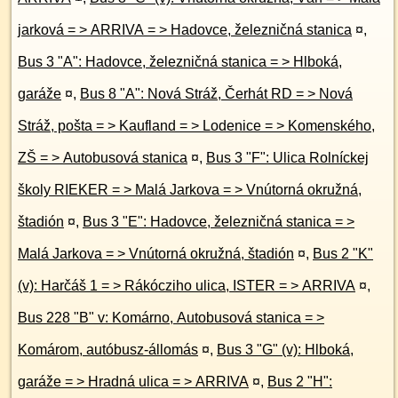
jarková = > ARRIVA = > Hadovce, železničná stanica
¤
,
Bus 3 "A": Hadovce, železničná stanica = > Hlboká,
garáže
¤
,
Bus 8 "A": Nová Stráž, Čerhát RD = > Nová
Stráž, pošta = > Kaufland = > Lodenice = > Komenského,
ZŠ = > Autobusová stanica
¤
,
Bus 3 "F": Ulica Rolníckej
školy RIEKER = > Malá Jarkova = > Vnútorná okružná,
štadión
¤
,
Bus 3 "E": Hadovce, železničná stanica = >
Malá Jarkova = > Vnútorná okružná, štadión
¤
,
Bus 2 "K"
(v): Harčáš 1 = > Rákócziho ulica, ISTER = > ARRIVA
¤
,
Bus 228 "B" v: Komárno, Autobusová stanica = >
Komárom, autóbusz-állomás
¤
,
Bus 3 "G" (v): Hlboká,
garáže = > Hradná ulica = > ARRIVA
¤
,
Bus 2 "H":