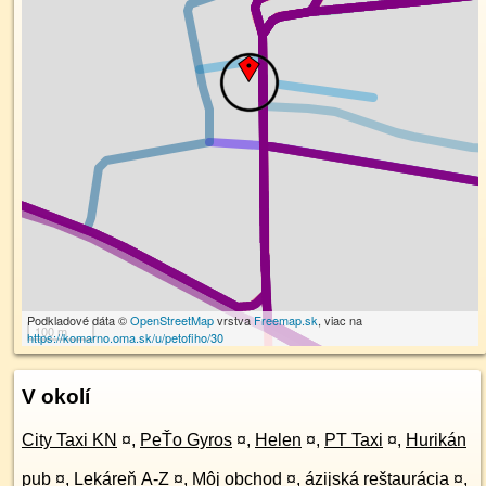
Podkladové dáta ©
OpenStreetMap
vrstva
Freemap.sk
, viac na
100 m
https://komarno.oma.sk/u/petofiho/30
V okolí
City Taxi KN
¤
,
PeŤo Gyros
¤
,
Helen
¤
,
PT Taxi
¤
,
Hurikán
pub
¤
,
Lekáreň A-Z
¤
,
Môj obchod
¤
,
ázijská reštaurácia
¤
,