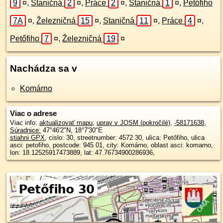
9
¤
,
Staničná
2
¤
,
Práce
2
¤
,
Staničná
1
¤
,
Petőfiho
7A
¤
,
Železničná
15
¤
,
Staničná
11
¤
,
Práce
4
¤
,
Petőfiho
7
¤
,
Železničná
19
¤
Nachádza sa v
Komárno
Viac o adrese
Viac info:
aktualizovať mapu
,
uprav v JOSM (pokročilé)
,
-58171638
,
Súradnice:
47°46'2"N
,
18°7'30"E
stiahni GPX
, cislo: 30, streetnumber: 4572 30, ulica: Petőfiho, ulica
asci: petofiho, postcode: 945 01, city: Komárno, oblast asci: komarno,
lon: 18.12525917473889, lat: 47.76734900286936,