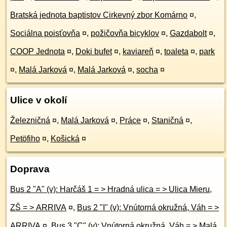
Bratská jednota baptistov Cirkevný zbor Komárno
¤
,
Sociálna poisťovňa
¤
,
požičovňa bicyklov
¤
,
Gazdabolt
¤
,
COOP Jednota
¤
,
Doki bufet
¤
,
kaviareň
¤
,
toaleta
¤
,
park
¤
,
Malá Jarková
¤
,
Malá Jarková
¤
,
socha
¤
Ulice v okolí
Železničná
¤
,
Malá Jarková
¤
,
Práce
¤
,
Staničná
¤
,
Petöfiho
¤
,
Košická
¤
Doprava
Bus 2 "A" (v): Harčáš 1 = > Hradná ulica = > Ulica Mieru,
ZŠ = > ARRIVA
¤
,
Bus 2 "I" (v): Vnútorná okružná, Váh = >
ARRIVA
¤
,
Bus 3 "C" (v): Vnútorná okružná, Váh = > Malá