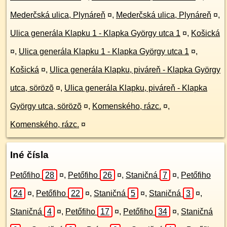
Mederčská ulica, Plynáreň
¤
,
Mederčská ulica, Plynáreň
¤
,
Ulica generála Klapku 1 - Klapka György utca 1
¤
,
Košická
¤
,
Ulica generála Klapku 1 - Klapka György utca 1
¤
,
Košická
¤
,
Ulica generála Klapku, piváreň - Klapka György
utca, sörözõ
¤
,
Ulica generála Klapku, piváreň - Klapka
György utca, sörözõ
¤
,
Komenského, rázc.
¤
,
Komenského, rázc.
¤
Iné čísla
Petőfiho
28
¤
,
Petőfiho
26
¤
,
Staničná
7
¤
,
Petőfiho
24
¤
,
Petőfiho
22
¤
,
Staničná
5
¤
,
Staničná
3
¤
,
Staničná
4
¤
,
Petőfiho
17
¤
,
Petőfiho
34
¤
,
Staničná